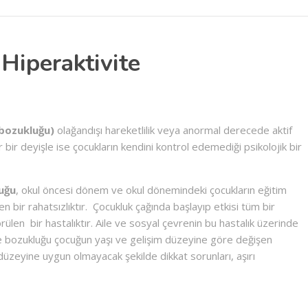
 Hiperaktivite
 bozukluğu)
olağandışı hareketlilik veya anormal derecede aktif
ir deyişle ise çocukların kendini kontrol edemediği psikolojik bir
luğu
, okul öncesi dönem ve okul dönemindeki çocukların eğitim
yen bir rahatsızlıktır. Çocukluk çağında başlayıp etkisi tüm bir
örülen
bir hastalıktır. Aile ve sosyal çevrenin bu hastalık üzerinde
vite bozukluğu çocuğun yaşı ve gelişim düzeyine göre değişen
 düzeyine uygun olmayacak şekilde dikkat sorunları, aşırı