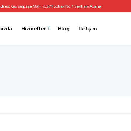
dres:
Gürselpaşa Mah. 75374 Sokak No:1 Seyhan/Adana
mızda
Hizmetler
Blog
İletişim